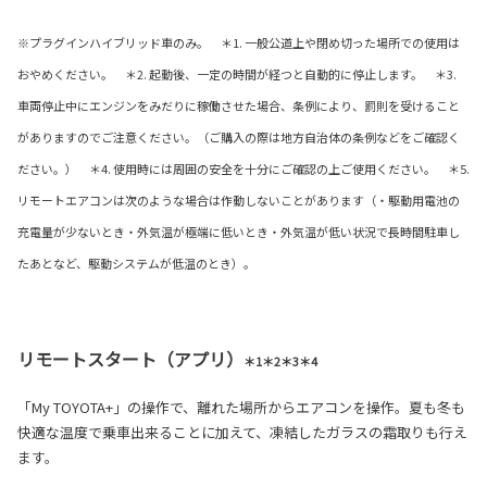
※プラグインハイブリッド車のみ。 ＊1. 一般公道上や閉め切った場所での使用は
おやめください。 ＊2. 起動後、一定の時間が経つと自動的に停止します。 ＊3.
車両停止中にエンジンをみだりに稼働させた場合、条例により、罰則を受けること
がありますのでご注意ください。（ご購入の際は地方自治体の条例などをご確認く
ださい。） ＊4. 使用時には周囲の安全を十分にご確認の上ご使用ください。 ＊5.
リモートエアコンは次のような場合は作動しないことがあります（・駆動用電池の
充電量が少ないとき・外気温が極端に低いとき・外気温が低い状況で長時間駐車し
たあとなど、駆動システムが低温のとき）。
リモートスタート（アプリ）
＊1＊2＊3＊4
「My TOYOTA+」の操作で、離れた場所からエアコンを操作。夏も冬も
快適な温度で乗車出来ることに加えて、凍結したガラスの霜取りも行え
ます。