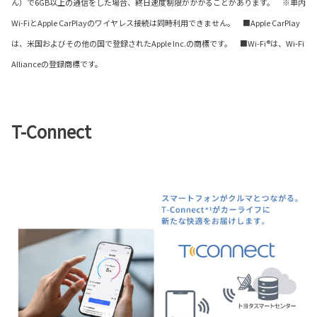
ん）で6GB以上の通信をした場合、終日速度制限がかかることがあります。 ※車内
Wi-FiとApple CarPlayのワイヤレス接続は同時利用できません。 ■Apple CarPlay
は、米国およびその他の国で登録されたApple Inc.の商標です。 ■Wi-Fi®は、Wi-Fi
Allianceの登録商標です。
T-Connect