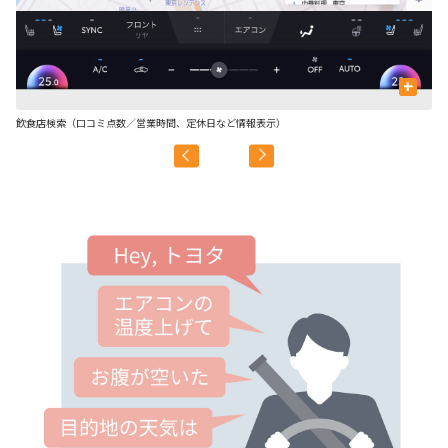
+
飲食店検索（口コミ点数／営業時間、定休日など情報表示）
駐