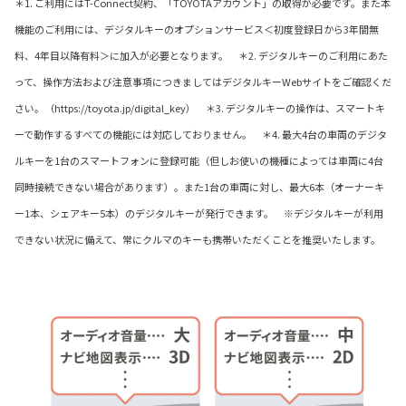
＊1. ご利用にはT-Connect契約、「TOYOTAアカウント」の取得が必要です。また本
機能のご利用には、デジタルキーのオプションサービス＜初度登録日から3年間無
料、4年目以降有料＞に加入が必要となります。 ＊2. デジタルキーのご利用にあた
って、操作方法および注意事項につきましてはデジタルキーWebサイトをご確認くだ
さい。（https://toyota.jp/digital_key） ＊3. デジタルキーの操作は、スマートキ
ーで動作するすべての機能には対応しておりません。 ＊4. 最大4台の車両のデジタ
ルキーを1台のスマートフォンに登録可能（但しお使いの機種によっては車両に4台
同時接続できない場合があります）。また1台の車両に対し、最大6本（オーナーキ
ー1本、シェアキー5本）のデジタルキーが発行できます。 ※デジタルキーが利用
できない状況に備えて、常にクルマのキーも携帯いただくことを推奨いたします。