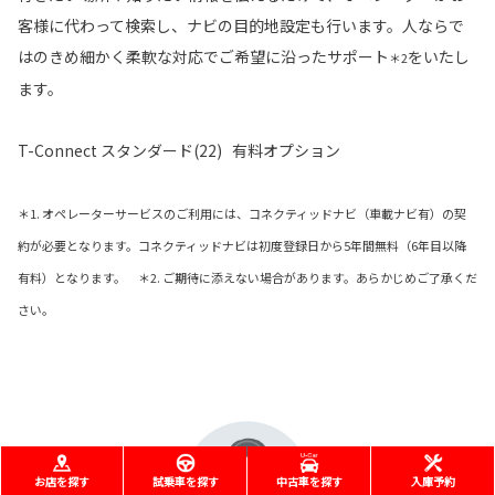
客様に代わって検索し、ナビの目的地設定も行います。人ならで
はのきめ細かく柔軟な対応でご希望に沿ったサポート
をいたし
＊2
ます。
T-Connect スタンダード(22) 有料オプション
＊1. オペレーターサービスのご利用には、コネクティッドナビ（車載ナビ有）の契
約が必要となります。コネクティッドナビは初度登録日から5年間無料（6年目以降
有料）となります。 ＊2. ご期待に添えない場合があります。あらかじめご了承くだ
さい。
お店を探す
試乗車を探す
中古車を探す
入庫予約