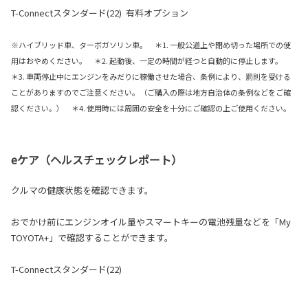
T-Connectスタンダード(22) 有料オプション
※ハイブリッド車、ターボガソリン車。 ＊1. 一般公道上や閉め切った場所での使
用はおやめください。 ＊2. 起動後、一定の時間が経つと自動的に停止します。
＊3. 車両停止中にエンジンをみだりに稼働させた場合、条例により、罰則を受ける
ことがありますのでご注意ください。（ご購入の際は地方自治体の条例などをご確
認ください。） ＊4. 使用時には周囲の安全を十分にご確認の上ご使用ください。
eケア（ヘルスチェックレポート）
クルマの健康状態を確認できます。
おでかけ前にエンジンオイル量やスマートキーの電池残量などを「My
TOYOTA+」で確認することができます。
T-Connectスタンダード(22)