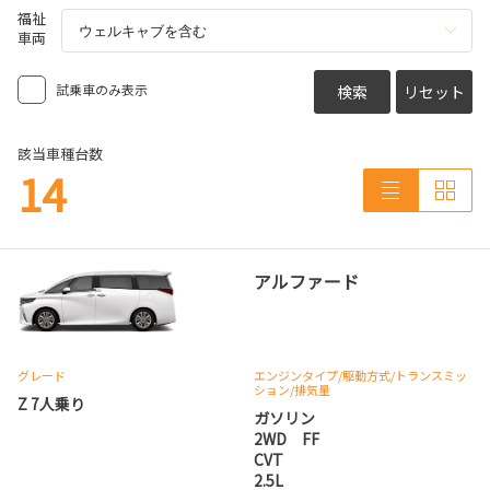
福祉
車両
試乗車のみ表示
検索
リセット
該当車種台数
14
アルファード
グレード
エンジンタイプ
/駆動方式/
トランスミッ
ション
/排気量
Z 7人乗り
ガソリン
2WD FF
CVT
2.5L