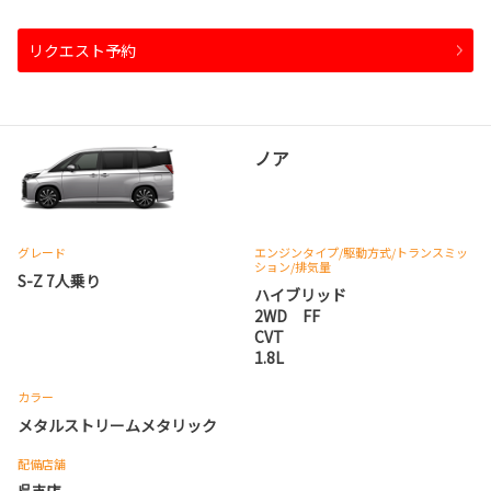
リクエスト予約
ノア
グレード
エンジンタイプ
/駆動方式/
トランスミッ
ション
/排気量
S-Z 7人乗り
ハイブリッド
2WD FF
CVT
1.8L
カラー
メタルストリームメタリック
配備店舗
呉支店