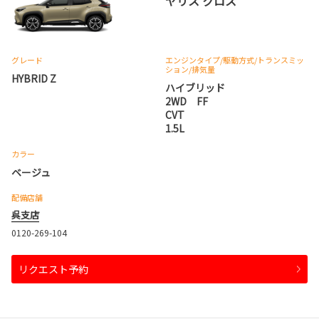
ヤリス クロス
グレード
エンジンタイプ
/駆動方式/
トランスミッ
ション
/排気量
HYBRID Z
ハイブリッド
2WD FF
CVT
1.5L
カラー
ベージュ
配備店舗
呉支店
0120-269-104
リクエスト予約