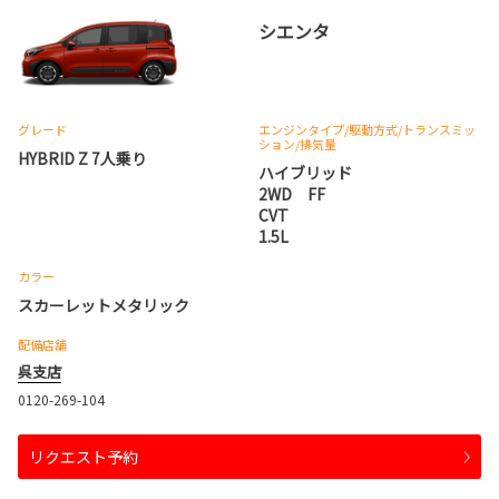
シエンタ
グレード
エンジンタイプ
/駆動方式/
トランスミッ
ション
/排気量
HYBRID Z 7人乗り
ハイブリッド
2WD FF
CVT
1.5L
カラー
スカーレットメタリック
配備店舗
呉支店
0120-269-104
リクエスト予約