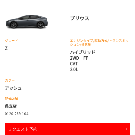
プリウス
グレード
エンジンタイプ
/駆動方式/
トランスミッ
ション
/排気量
Z
ハイブリッド
2WD FF
CVT
2.0L
カラー
アッシュ
配備店舗
呉支店
0120-269-104
リクエスト予約