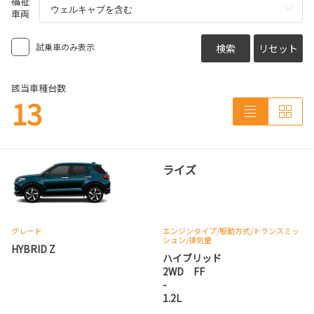
福祉
車両
試乗車のみ表示
検索
リセット
該当車種台数
13
ライズ
グレード
エンジンタイプ
/駆動方式/
トランスミッ
ション
/排気量
HYBRID Z
ハイブリッド
2WD FF
-
1.2L