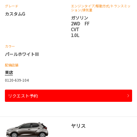
グレード
エンジンタイプ
/駆動方式/
トランスミッ
ション
/排気量
カスタムG
ガソリン
2WD FF
CVT
1.0L
カラー
パールホワイトIII
配備店舗
東店
0120-639-104
リクエスト予約
ヤリス