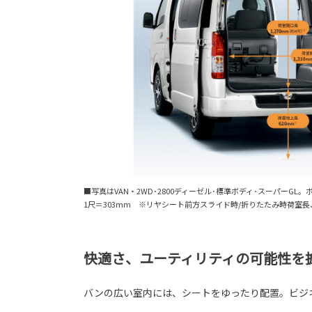
■写真はVAN・2WD･2800ディーゼル･標準ボディ･スーパー
1尺＝303mm ※リヤシート前方スライド時/折りたたみ時荷室
快適さ、ユーティリティの可能性を
バンの広い室内には、シートをゆったり配置。ビジ