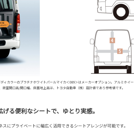
GL。ボディカラーのプラチナホワイトパールマイカ＜089＞はメーカーオプション。アルミホイ
長、荷室開口高/開口幅、床面地上高は、トヨタ自動車（株）設計値であり参考値です。
拡げる便利なシートで、ゆとり実感。
ネスにプライベートに幅広く活用できるシートアレンジが可能です。