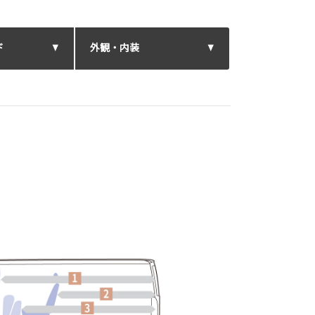
ド
外観・内装
。