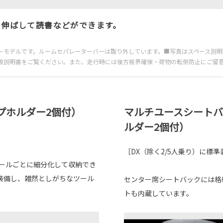
を伸ばして読書などができます。
トモデルです。ルームセパレーターバーは取り外しています。■写真はスペース説
扱説明書をご覧ください。また、走行時には後方視界確保・荷物の転倒防止にご留
プホルダー2個付）
マルチユースシート
ルダー2個付）
［DX（除く2/5人乗り）に標準
ツールごとに細分化して収納でき
装備し、雑然としがちなツール
センター席シートバックには格
トも内蔵しています。