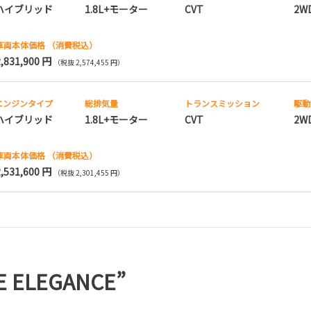
ハイブリッド
1.8L+モーター
CVT
2W
車両本体価格
（消費税込）
2,831,900 円
（税抜 2,574,455 円）
エンジンタイプ
総排気量
トランス
ミッション
駆動
ハイブリッド
1.8L+モーター
CVT
2W
車両本体価格
（消費税込）
2,531,600 円
（税抜 2,301,455 円）
 ELEGANCE”