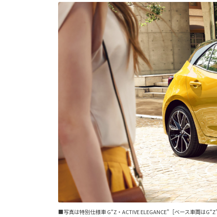
■写真は特別仕様車 G“Z・ACTIVE ELEGANCE”［ベース