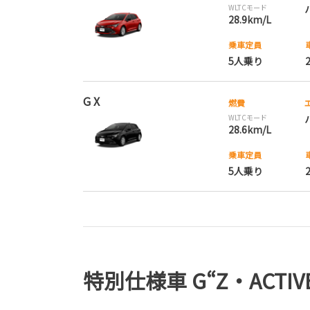
WLTCモード
28.9km/L
乗車定員
5人乗り
G X
燃費
WLTCモード
28.6km/L
乗車定員
5人乗り
特別仕様車 G“Z・ACTIVE