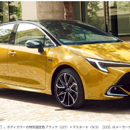
車両はG“Z”］。ボディカラーの特別設定色ブラック〈227〉×マスタード〈5C5〉［2ZS］は