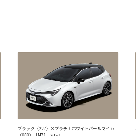
ブラック〈227〉×プラチナホワイトパールマイカ
〈089〉［M71］
＊1＊3