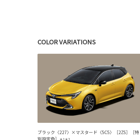
COLOR VARIATIONS
ブラック〈227〉×マスタード〈5C5〉［2ZS］［特
別設定色］
＊1＊2