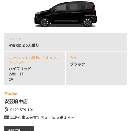
グレード
HYBRID Z 5人乗り
エンジンタイプ
/駆動方式/
トランス
カラー
ミッション
ブラック
ハイブリッド
2WD FF
CVT
配備店舗
安芸府中店
0120-579-104
広島市東区矢賀新町２丁目６番１４号
店舗詳細