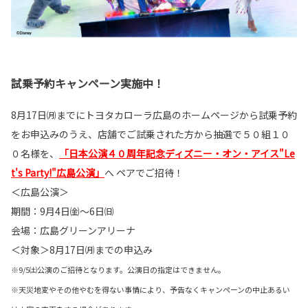
試乗予約キャンペーン実施中！
8月17日㈪までにトヨタカローラ広島のホームページから試乗予約
をお申込みのうえ、店舗でご試乗された方から抽選で５０組１０
０名様を、
「日本公演４０周年記念ディズニー・オン・アイス"Le
t's Party!"広島公演」
へ ペアでご招待！
＜広島公演＞
期間：9月4日㈮～6日㈰
会場：広島グリーンアリーナ
＜対象＞8月17日㈪までの申込み
※9/5㈯公演のご招待となります。公演日の指定はできません。
※天災地変やその他やむを得ない事情により、予告なくキャンペーンの中止あるい