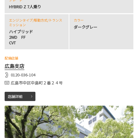
HYBRID Z 7人乗り
エンジンタイプ
/駆動方式/
トランス
カラー
ミッション
ダークグレー
ハイブリッド
2WD FF
CVT
配備店舗
広島支店
0120-036-104
広島市中区中島町２番２４号
店舗詳細