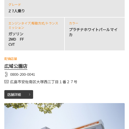
グレード
Z 7人乗り
エンジンタイプ
/駆動方式/
トランス
カラー
ミッション
プラチナホワイトパールマイ
ガソリン
カ
2WD FF
CVT
配備店舗
広域公園店
0800-200-0041
広島市安佐南区大塚西三丁目１番２７号
店舗詳細