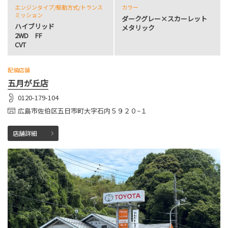
エンジンタイプ
/駆動方式/
トランス
カラー
ミッション
ダークグレー×スカーレット
ハイブリッド
メタリック
2WD FF
CVT
配備店舗
五月が丘店
0120-179-104
広島市佐伯区五日市町大字石内５９２０−１
店舗詳細