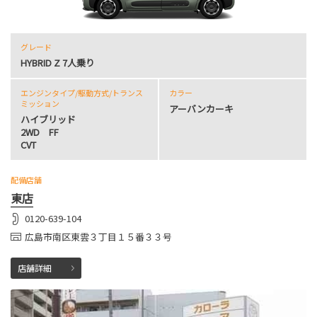
グレード
HYBRID Z 7人乗り
エンジンタイプ
/駆動方式/
トランス
カラー
ミッション
アーバンカーキ
ハイブリッド
2WD FF
CVT
配備店舗
東店
0120-639-104
広島市南区東雲３丁目１５番３３号
店舗詳細