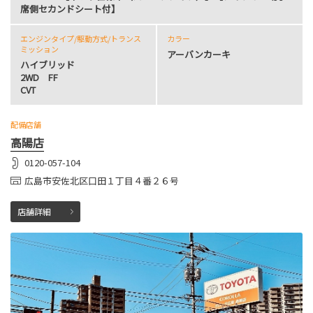
席側セカンドシート付】
エンジンタイプ
/駆動方式/
トランス
カラー
ミッション
アーバンカーキ
ハイブリッド
2WD FF
CVT
配備店舗
高陽店
0120-057-104
広島市安佐北区口田１丁目４番２６号
店舗詳細