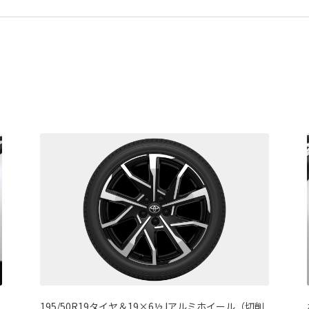
195/50R19タイヤ＆19×6½Jアルミホイール（切削