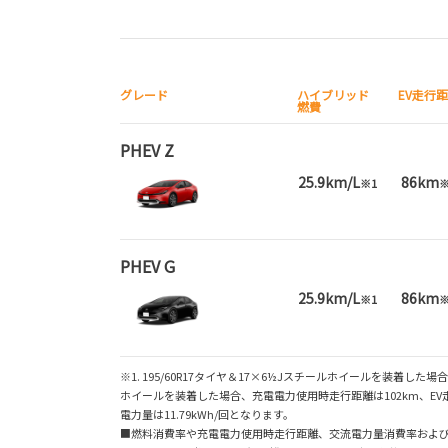
グレード
ハイブリッド
EV走行
燃費
PHEV Z
25.9km/L
86km
※1
※
PHEV G
25.9km/L
86km
※1
※
※1. 195/60R17タイヤ＆17×6½Jスチールホイールを装着した場合、各
ホイールを装着した場合、充電電力使用時走行距離は102km、EV走行換
電力量は11.79kWh/回となります。
■燃料消費率や充電電力使用時走行距離、交流電力量消費率およ