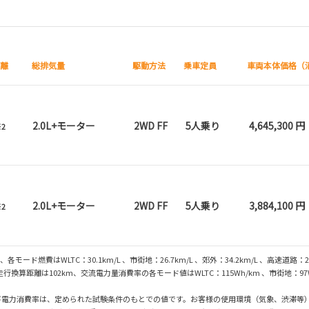
距離
総排気量
駆動方法
乗車定員
車両本体価格（
2.0L+モーター
2WD FF
5人乗り
4,645,300 円
2
2.0L+モーター
2WD FF
5人乗り
3,884,100 円
2
モード燃費はWLTC：30.1km/L 、市街地：26.7km/L 、郊外：34.2km/L 、高速道路：29
算距離は102km、交流電力量消費率の各モード値はWLTC：115Wh/km 、市街地：97Wh/
び電力消費率は、定められた試験条件のもとでの値です。お客様の使用環境（気象、渋滞等