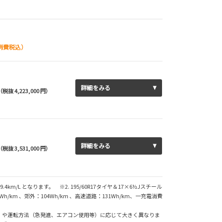
消費税込）
詳細をみる
（税抜 4,223,000 円）
詳細をみる
（税抜 3,531,000 円）
.4km/L となります。 ※2. 195/60R17タイヤ＆17×6½Jスチール
km 、郊外：104Wh/km 、高速道路：131Wh/km、一充電消費
）や運転方法（急発進、エアコン使用等）に応じて大きく異なりま