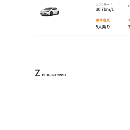
WLTCモード
30.7km/L
乗車定員
5人乗り
Z
PLUG-IN HYBRID