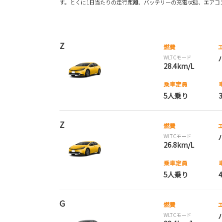
す。とくに1日当たりの走行距離、バッテリーの充電状態、エアコン
Z
燃費
WLTCモード
28.4km/L
乗車定員
5人乗り
Z
燃費
WLTCモード
26.8km/L
乗車定員
5人乗り
G
燃費
WLTCモード