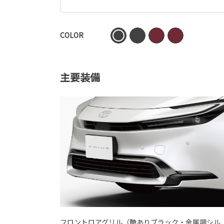
COLOR
主要装備
フロントロアグリル（艶ありブラック・金属調シル