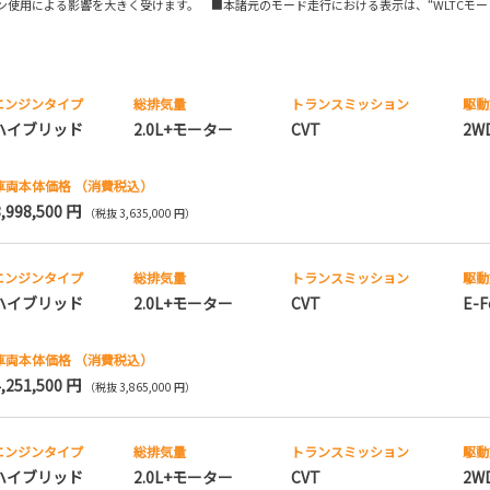
使用による影響を大きく受けます。 ■本諸元のモード走行における表示は、“WLTCモー
エンジンタイプ
総排気量
トランス
ミッション
駆動
ハイブリッド
2.0L+モーター
CVT
2W
車両本体価格
（消費税込）
3,998,500 円
（税抜 3,635,000 円）
エンジンタイプ
総排気量
トランス
ミッション
駆動
ハイブリッド
2.0L+モーター
CVT
E-F
車両本体価格
（消費税込）
4,251,500 円
（税抜 3,865,000 円）
エンジンタイプ
総排気量
トランス
ミッション
駆動
ハイブリッド
2.0L+モーター
CVT
2W