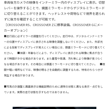
車両後方カメラの映像をインナーミラー内のディスプレイに表示。切替
レバーを操作することで、鏡面ミラーモードからデジタルミラーモード
に切り替えることができます。ヘッドレストや荷物などで視界を遮られ
ずに後方を確認することが可能です。
［CROSSOVER RS、CROSSOVER Zに標準装備。CROSSOVER Gにメー
カーオプション］
■走行前に必ずミラーの調整を行ってください。走行中は、デジタルインナーミラ
ーの位置やディスプレイに表示される映像を調整しないでください。また、外部光
による反射でディスプレイが見えにくい場合には、鏡面ミラーモードに切り替えてく
ださい。 ■体調・年齢などにより、ディスプレイに表示される映像に焦点が合う
まで時間がかかる場合があります。また着雪や雨滴、汚れ等により映像が見づらく
なる場合があります。その場合には鏡面ミラーモードに切り替えてください。 ■夜
間や暗い場所などでは、映像の明るさを自動的に調整するため、特有のちらつきが
発生する場合があります。
■写真の計器盤と画面表示は機能説明のために通常の状態と異なる表示・点灯をし
ています。実際の走行状態を示すものではありません。