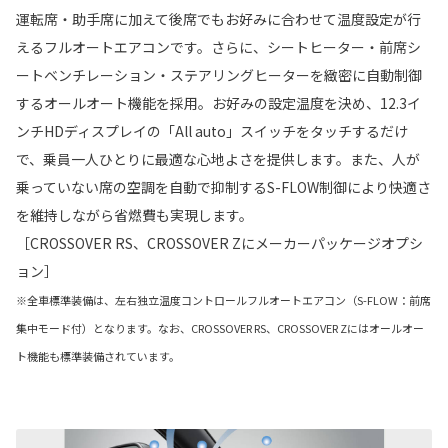
運転席・助手席に加えて後席でもお好みに合わせて温度設定が行
えるフルオートエアコンです。さらに、シートヒーター・前席シ
ートベンチレーション・ステアリングヒーターを緻密に自動制御
するオールオート機能を採用。お好みの設定温度を決め、12.3イ
ンチHDディスプレイの「All auto」スイッチをタッチするだけ
で、乗員一人ひとりに最適な心地よさを提供します。また、人が
乗っていない席の空調を自動で抑制するS-FLOW制御により快適さ
を維持しながら省燃費も実現します。
［CROSSOVER RS、CROSSOVER Zにメーカーパッケージオプシ
ョン］
※全車標準装備は、︎左右独立温度コントロールフルオートエアコン（S-FLOW：前席
集中モード付）となります。なお、CROSSOVER RS、CROSSOVER Zにはオールオー
ト機能も標準装備されています。