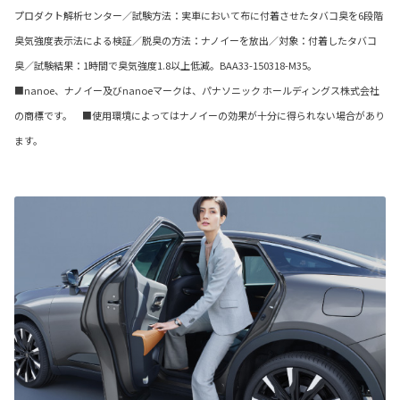
プロダクト解析センター／試験方法：実車において布に付着させたタバコ臭を6段階
臭気強度表示法による検証／脱臭の方法：ナノイーを放出／対象：付着したタバコ
臭／試験結果：1時間で臭気強度1.8以上低減。BAA33-150318-M35。
■nanoe、ナノイー及びnanoeマークは、パナソニック ホールディングス株式会社
の商標です。 ■使用環境によってはナノイーの効果が十分に得られない場合があり
ます。