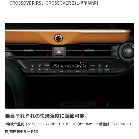
［CROSSOVER RS、CROSSOVER Zに標準装備］
乗員それぞれの快適温度に調節可能。
3席独立温度コントロールフルオートエアコン（オールオート機能付・S-FLOW：１
席/前席集中モード付）