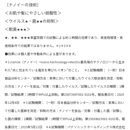
［ナノイーの技術］
＜お肌や髪にやさしい弱酸性＞
＜ウイルス
・菌
の抑制＞
★
★★
＜脱臭
＞
★★★
★、★★、★★★車室空間での試験による約１時間の効果であり、実使用環境・実
使用条件での結果ではありません。＊2＊3＊4
●効果には個人差や作動条件による差があります。
＊1.nanoe（ナノイー）=nano-technology+electric最先端のテクノロジーから生ま
れた“水に包まれている電気を帯びたイオン”のこと。 ＊2.試験機関：（一財）日本
食品分析センター／試験方法：実車において付着したウイルス感染価を測定／抑制
の方法：ナノイーを放出／対象：付着したウイルス／試験したウイルスの種類：1種
類／試験結果：1時間で99％以上抑制。第20073697001-0101号。報告書日付：2020
年12月4日 ＊3.試験機関：（一財）日本食品分析センター／試験方法：実車におい
て付着した菌数を測定／抑制の方法：ナノイーを放出／対象：付着した菌／試験し
た菌の種類：1種類／試験結果：1時間で99％以上抑制。第15038623001-0101号。報
告書日付：2015年5月12日 ＊4.試験機関：パナソニック ホールディングス株式会社