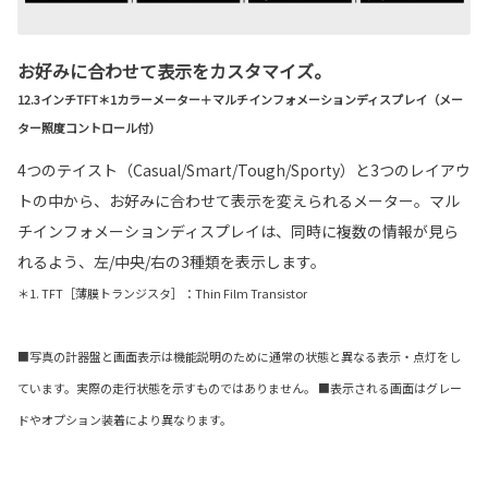
お好みに合わせて表示をカスタマイズ。
12.3インチTFT＊1カラーメーター＋マルチインフォメーションディスプレイ（メー
ター照度コントロール付）
4つのテイスト（Casual/Smart/Tough/Sporty）と3つのレイアウ
トの中から、お好みに合わせて表示を変えられるメーター。マル
チインフォメーションディスプレイは、同時に複数の情報が見ら
れるよう、左/中央/右の3種類を表示します。
＊1. TFT［薄膜トランジスタ］：Thin Film Transistor
■写真の計器盤と画面表示は機能説明のために通常の状態と異なる表示・点灯をし
ています。実際の走行状態を示すものではありません。 ■表示される画面はグレー
ドやオプション装着により異なります。