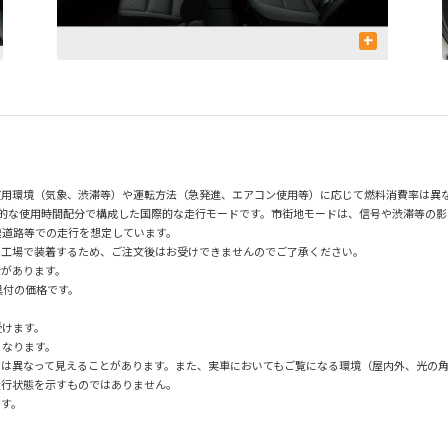
+
使用環境（気象、渋滞等）や運転方法（急発進、エアコン使用等）に応じて燃料消費率は異
均的な使用時間配分で構成した国際的な走行モードです。市街地モードは、信号や渋滞等の
速道路等での走行を想定しています。
の工場で装着するため、ご注文後はお受けできませんのでご了承ください。
合があります。
具付の価格です。
。
受けます。
となります。
とは異なって見えることがあります。また、実車においてもご覧になる環境（屋内外、光の
走行状態を示すものではありません。
です。