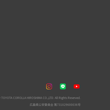
 TOYOTA COROLLA HIROSHIMA CO.,LTD. All Rights Reserved.
広島県公安委員会 第731029600036号