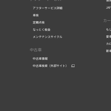
保険
JA
アフターサービス詳細
車検
カー
定期点検
もし
なっとく板金
愛車
メンテナンスサイクル
カロ
中古車
新車
中古車情報
中古車検索（外部サイト）