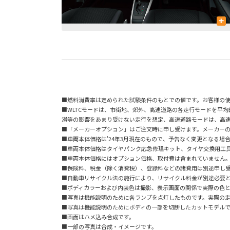
+
■燃料消費率は定められた試験条件のもとでの値です。お客様の
■WLTCモードは、市街地、郊外、高速道路の各走行モードを平
滞等の影響をあまり受けない走行を想定、高速道路モードは、高
■「メーカーオプション」はご注文時に申し受けます。メーカー
■車両本体価格は'24年3月現在のもので、予告なく変更となる場
■車両本体価格はタイヤパンク応急修理キット、タイヤ交換用工
■車両本体価格にはオプション価格、取付費は含まれていません
■保険料、税金（除く消費税）、登録料などの諸費用は別途申し
■自動車リサイクル法の施行により、リサイクル料金が別途必要
■ボディカラーおよび内装色は撮影、表示画面の関係で実際の色
■写真は機能説明のために各ランプを点灯したものです。実際の
■写真は機能説明のためにボディの一部を切断したカットモデル
■画面はハメ込み合成です。
■一部の写真は合成・イメージです。