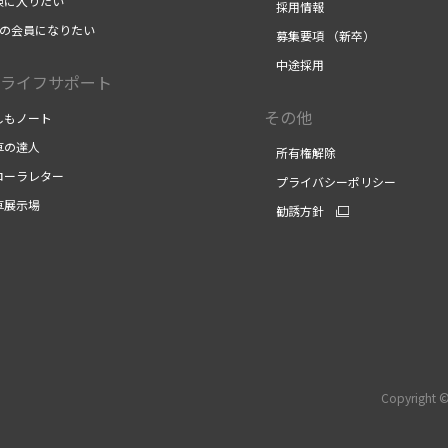
に入りたい
採用情報
Fの会員になりたい
募集要項 （新卒）
中途採用
ライフサポート
その他
もノート
の達人
所有権解除
ーラレター
プライバシーポリシー
展示場
勧誘方針
Copyright ©