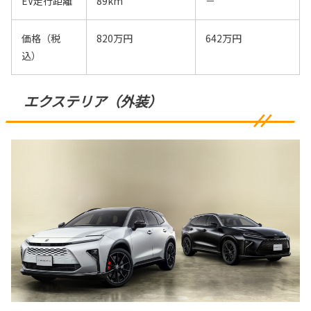
EV走行距離
89km
－
価格（税
820万円
642万円
込）
エクステリア（外装）